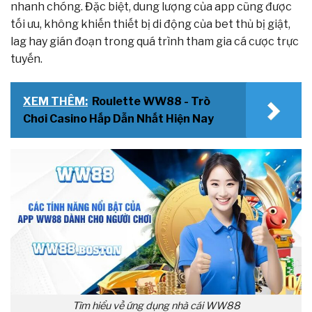
nhanh chóng. Đặc biệt, dung lượng của app cũng được
tối ưu, không khiến thiết bị di động của bet thủ bị giật,
lag hay gián đoạn trong quá trình tham gia cá cược trực
tuyến.
XEM THÊM:
Roulette WW88 - Trò
Chơi Casino Hấp Dẫn Nhất Hiện Nay
Tìm hiểu về ứng dụng nhà cái WW88