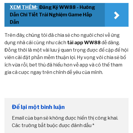
XEM THÊM:
Đăng Ký WW88 - Hướng
Dẫn Chi Tiết Trải Nghiệm Game Hấp
Dẫn
Trên đây, chúng tôi đã chia sẻ cho người chơi về ứng
dụng nhà cái cũng như cách
tải app WW88
dễ dàng.
Đồng thời là một vài lưu ý quan trọng được để cập để hội
viên cài đặt phần mềm thuận lợi. Hy vọng với chia sẻ bổ
ích vừa rồi, bet thủ đã hiểu hơn về app và có thể tham
gia cá cược ngay trên chính dế yêu của mình.
Để lại một bình luận
Email của bạn sẽ không được hiển thị công khai.
Các trường bắt buộc được đánh dấu
*