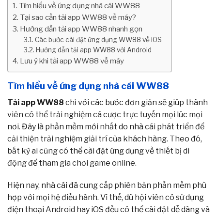
Tìm hiểu về ứng dụng nhà cái WW88
Tại sao cần tải app WW88 về máy?
Hướng dẫn tải app WW88 nhanh gọn
Các bước cài đặt ứng dụng WW88 về iOS
Hướng dẫn tải app WW88 với Android
Lưu ý khi tải app WW88 về máy
Tìm hiểu về ứng dụng nhà cái WW88
Tải app WW88
chỉ với các bước đơn giản sẽ giúp thành
viên có thể trải nghiệm cá cược trực tuyến mọi lúc mọi
nơi. Đây là phần mềm mới nhất do nhà cái phát triển để
cải thiện trải nghiệm giải trí của khách hàng. Theo đó,
bất kỳ ai cũng có thể cài đặt ứng dụng về thiết bị di
động để tham gia chơi game online.
Hiện nay, nhà cái đã cung cấp phiên bản phần mềm phù
hợp với mọi hệ điều hành. Vì thế, dù hội viên có sử dụng
điện thoại Android hay iOS đều có thể cài đặt dễ dàng và