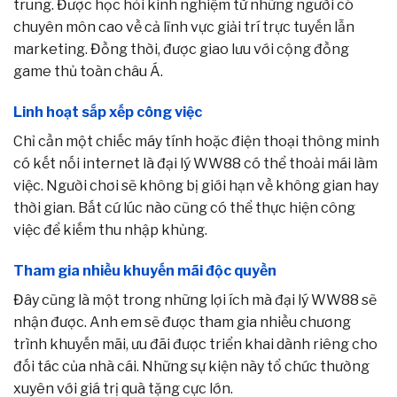
trung. Được học hỏi kinh nghiệm từ những người có
chuyên môn cao về cả lĩnh vực giải trí trực tuyến lẫn
marketing. Đồng thời, được giao lưu với cộng đồng
game thủ toàn châu Á.
Linh hoạt sắp xếp công việc
Chỉ cần một chiếc máy tính hoặc điện thoại thông minh
có kết nối internet là đại lý WW88 có thể thoải mái làm
việc. Người chơi sẽ không bị giới hạn về không gian hay
thời gian. Bất cứ lúc nào cũng có thể thực hiện công
việc để kiếm thu nhập khủng.
Tham gia nhiều khuyến mãi độc quyền
Đây cũng là một trong những lợi ích mà đại lý WW88 sẽ
nhận được. Anh em sẽ được tham gia nhiều chương
trình khuyến mãi, ưu đãi được triển khai dành riêng cho
đối tác của nhà cái. Những sự kiện này tổ chức thường
xuyên với giá trị quà tặng cực lớn.