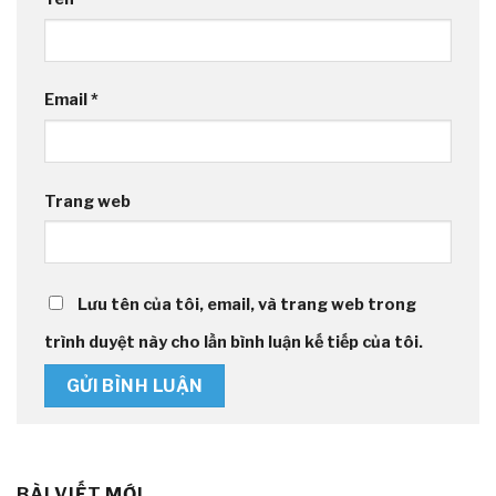
Email
*
Trang web
Lưu tên của tôi, email, và trang web trong
trình duyệt này cho lần bình luận kế tiếp của tôi.
BÀI VIẾT MỚI