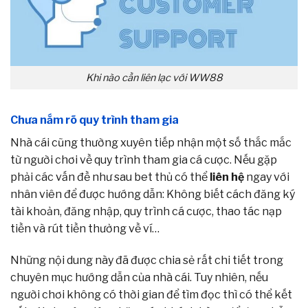
Khi nào cần liên lạc với WW88
Chưa nắm rõ quy trình tham gia
Nhà cái cũng thường xuyên tiếp nhận một số thắc mắc
từ người chơi về quy trình tham gia cá cược. Nếu gặp
phải các vấn đề như sau bet thủ có thể
liên hệ
ngay với
nhân viên để được hướng dẫn: Không biết cách đăng ký
tài khoản, đăng nhập, quy trình cá cược, thao tác nạp
tiền và rút tiền thưởng về ví…
Những nội dung này đã được chia sẻ rất chi tiết trong
chuyên mục hướng dẫn của nhà cái. Tuy nhiên, nếu
người chơi không có thời gian để tìm đọc thì có thể kết