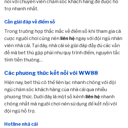
nối với chuyên viên chăm sóc khách hàng để được hỗ
trợ nhanh nhất.
Cần giải đáp về điểm số
Trong trường hợp thắc mắc về điểm số khi tham gia cá
cược người chơi cũng nên
liên hệ
ngay với đội ngũ nhân
viên nhà cái. Tại đây, nhà cái sẽ giải đáp đầy đủ các vấn
đề mà bet thủ gặp phải như quy trình điểm, nguyên tắc
tính tiền thưởng…
Các phương thức kết nối với WW88
Hiện nay, bet thủ có thể liên lạc nhanh chóng với đội
ngũ chăm sóc khách hàng của nhà cái qua nhiều
phương thức. Dưới đây là một số kênh
liên hệ
nhanh
chóng nhất mà người chơi nên sử dụng để kết nối với
đội ngũ hỗ trợ.
Hotline nhà cái