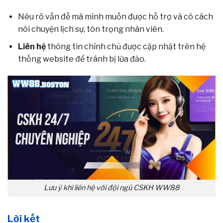
Nêu rõ vấn đề mà mình muốn được hỗ trợ và có cách
nói chuyện lịch sự, tôn trọng nhân viên.
Liên hệ
thông tin chính chủ được cập nhật trên hệ
thống website để tránh bị lừa đảo.
Lưu ý khi liên hệ với đội ngũ CSKH WW88
Lời kết