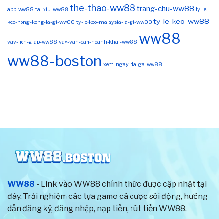
the-thao-ww88
trang-chu-ww88
app-ww88
tai-xiu-ww88
ty-le-
ty-le-keo-ww88
keo-hong-kong-la-gi-ww88
ty-le-keo-malaysia-la-gi-ww88
ww88
vay-lien-giap-ww88
vay-van-can-hoanh-khai-ww88
ww88-boston
xem-ngay-da-ga-ww88
WW88
- Link vào WW88 chính thức được cập nhật tại
đây. Trải nghiệm các tựa game cá cược sôi động, hướng
dẫn đăng ký, đăng nhập, nạp tiền, rút tiền WW88.