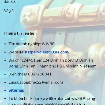
Bắn cá
Đá gà
Thông tin liên hệ
Tên doanh nghiệp: WW88
Website:
https://cialis50.us.com/
Địa chỉ: 12445 Hẻm 124 Bình Trị Đông B, Bình Trị
Đông, Bình Tân, Thành phố Hồ Chí Minh, Việt Nam
Điện thoại:
0987796041
Email:
spojabrad22@gmail.com
Sitemap
Từ khóa tìm kiếm: #ww88 #nha-cai-ww88 #trang-
chu-ww88 #link-vao-ww88 #ww88-boston