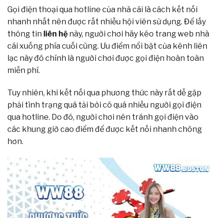
Gọi điện thoại qua hotline của nhà cái là cách kết nối
nhanh nhất nên được rất nhiều hội viên sử dụng. Để lấy
thông tin
liên hệ
này, người chơi hãy kéo trang web nhà
cái xuống phía cuối cùng. Ưu điểm nổi bật của kênh liên
lạc này đó chính là người chơi được gọi điện hoàn toàn
miễn phí.
Tuy nhiên, khi kết nối qua phương thức này rất dễ gặp
phải tình trạng quá tải bởi có quá nhiều người gọi điện
qua hotline. Do đó, người chơi nên tránh gọi điện vào
các khung giờ cao điểm để được kết nối nhanh chóng
hơn.