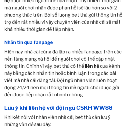
hệ
được nhiều người chơi lựa chọn. Tuy nhiên, thời gian
mà người chơi nhận được phản hồi sẽ lâu hơn so với 2
phương thức trên. Bởi số lượng bet thủ gửi thông tin hỗ
trợ đến rất nhiều vì vậy chuyên viên của nhà cái sẽ mất
khá nhiều thời gian để tiếp nhận.
Nhắn tin qua fanpage
Hiện nay, nhà cái cũng đã lập ra nhiều fanpage trên các
nền tảng mạng xã hội để người chơi có thể cập nhật
thông tin. Chính vì vậy, bet thủ có thể
liên hệ
qua kênh
này bằng cách nhắn tin hoặc bình luận trong các bài
viết mà nhà cái đăng tải. Đội ngũ nhân viên luôn hoạt
động 24/24 nên mọi thông tin mà người chơi được gửi
đến được tiếp nhận rất nhanh chóng.
Lưu ý khi liên hệ với đội ngũ CSKH WW88
Khi kết nối với nhân viên nhà cái, bet thủ cần lưu ý
những vấn đề sau đây: