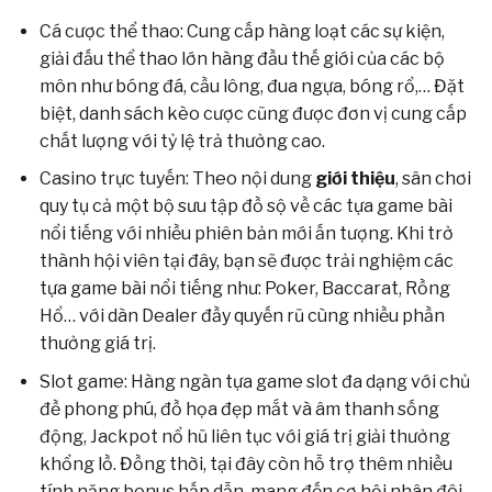
Cá cược thể thao: Cung cấp hàng loạt các sự kiện,
giải đấu thể thao lớn hàng đầu thế giới của các bộ
môn như bóng đá, cầu lông, đua ngựa, bóng rổ,… Đặt
biệt, danh sách kèo cược cũng được đơn vị cung cấp
chất lượng với tỷ lệ trả thưởng cao.
Casino trực tuyến: Theo nội dung
giới thiệu
, sân chơi
quy tụ cả một bộ sưu tập đồ sộ về các tựa game bài
nổi tiếng với nhiều phiên bản mới ấn tượng. Khi trở
thành hội viên tại đây, bạn sẽ được trải nghiệm các
tựa game bài nổi tiếng như: Poker, Baccarat, Rồng
Hổ… với dàn Dealer đầy quyến rũ cùng nhiều phần
thưởng giá trị.
Slot game: Hàng ngàn tựa game slot đa dạng với chủ
đề phong phú, đồ họa đẹp mắt và âm thanh sống
động, Jackpot nổ hũ liên tục với giá trị giải thưởng
khổng lồ. Đồng thời, tại đây còn hỗ trợ thêm nhiều
tính năng bonus hấp dẫn, mang đến cơ hội nhân đôi,