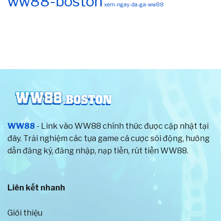
ww88-boston
xem-ngay-da-ga-ww88
WW88
- Link vào WW88 chính thức được cập nhật tại
đây. Trải nghiệm các tựa game cá cược sôi động, hướng
dẫn đăng ký, đăng nhập, nạp tiền, rút tiền WW88.
Liên kết nhanh
Giới thiệu