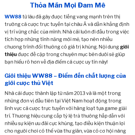
Thỏa Mãn Mọi Đam Mê
WW88
từ lâu đã gây được tiếng vang mạnh trên thị
trường cá cược trực tuyến tại châu Á và dần khẳng định
vị trí vững chắc của mình. Nhà cái luôn đi đầu trong việc
tích hợp những tính năng mới mẻ, tạo nên nhiều
chương trình đổi thưởng có giá trị khủng. Nội dung
giới
thiệu
được đề cập trong chuyên mục bên dưới sẽ giúp
bạn hiểu rõ hơn về địa điểm cá cược uy tín này!
Giới thiệu WW88 – Điểm đến chất lượng của
giới cược thủ Việt
Nhà cái được thành lập từ năm 2013 và là một trong
những đơn vị đầu tiên tại Việt Nam hoạt động trong
lĩnh vực cá cược trực tuyến với hàng loạt tựa game giải
trí. Thương hiệu cung cấp tỷ lệ trả thưởng hấp dẫn với
nhiều sự kiện ưu đãi cực khủng, tạo điều kiện thuận lợi
cho người chơi có thể vừa thư giãn, vừa có cơ hội nâng