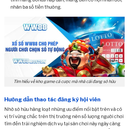
nhân ba số tiền thưởng.
Tìm hiểu về kho game cá cược mà nhà cái đang sở hữu
Hướng dẫn thao tác đăng ký hội viên
Nhờ sở hữu hàng loạt những ưu điểm nổi bật trên và có
vị trí vững chắc trên thị trường nên số lượng người chơi
tìm đến trải nghiệm dịch vụ tại sân chơi này ngày càng