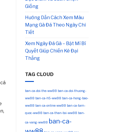
Giống
Hướng Dẫn Cách Xem Màu
Mạng Gà Đá Theo Ngày Chi
Tiết
Xem Ngày Đá Gà – Bật Mí Bí
Quyết Giúp Chiến Kê Đại
Thắng
TAG CLOUD
 cá
ban-ca-doi-the-ww88
ban-ca-doi-thuong-
ww88
ban-ca-h5-ww88
ban-ca-hong-bao-
e
ww88
ban-ca-online-ww88
ban-ca-tam-
n,
quoc-ww88
ban-ca-than-tai-ww88
ban-
ban-ca-
ca-vang-ww88
ww88