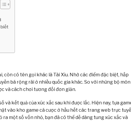
8
 biết
 còn có tên gọi khác là Tài Xỉu. Nhờ các điểm đặc biệt, hấp
ruyền bá rộng rãi ở nhiều quốc gia khác. So với những bộ môn
c và cách chơi tương đối đơn giản.
ố và kết quả của xúc xắc sau khi được lắc. Hiện nay, tựa gam
mặt vào kho game cá cược ở hầu hết các trang web trực tuyế
 ra một số vốn nhỏ, bạn đã có thể dễ dàng tung xúc xắc và