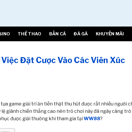
SINO
THỂ THAO
BẮN CÁ
ĐÁ GÀ
KHUYẾN MÃI
 Việc Đặt Cược Vào Các Viên Xúc
 tựa game giải trí ăn tiền thật thu hút được rất nhiều người c
ỷ lệ giành chiến thắng cao nên trò chơi này đã ngày càng trở
phục được giải thưởng khi tham gia tại
WW88
?