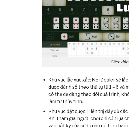
Cách đánh
Khu vực lắc xúc xắc: Nơi Dealer sẽ lắ
được đánh số theo thứ tự từ 1 – 6 và 
có thể dễ dàng theo dõi quá trình, kh
làm từ thủy tinh.
Khu vực đặt cược: Hiển thị đầy đủ các
Khi tham gia, người chơi chỉ cần lựa 
vào bất kỳ cửa cược nào có trên bàn c