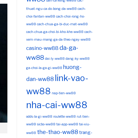
ban-ca-xeng-ww88
cac-
thuat-ngu-ca-do-bong-da-ww88
cach-
choi-fantan-ww88
cach-choi-rong-ho-
ww88
cach-chua-ga-bi-duc-mat-ww88
cach-chua-ga-choi-bi-kho-khe-ww88
cach-
xem-mau-mang-ga-da-theo-ngay-ww88
da-ga-
casino-ww88
ww88
dai-ly-ww88
dang-ky-ww88
huong-
ga-choi-la-ga-gi-ww88
link-vao-
dan-ww88
ww88
nap-tien-ww88
nha-cai-ww88
odds-la-gi-ww88
roulette-ww88
rut-tien-
ww88
sicbo-ww88
tai-app-ww88
tai-xiu-
the-thao-ww88
trang-
ww88