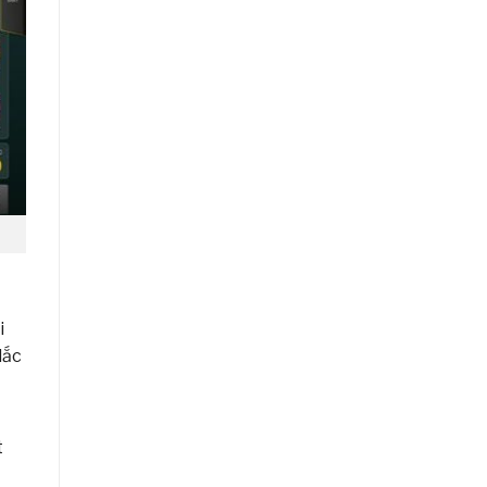
i
lắc
t