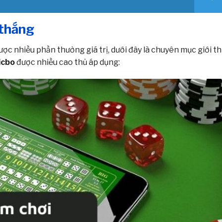
 thắng
ợc nhiều phần thưởng giá trị, dưới đây là chuyên mục giới th
icbo
được nhiều cao thủ áp dụng: