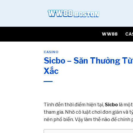
Chuyển
đến
nội
dung
WW88
CA
CASINO
Sicbo – Săn Thưởng Từ
Xắc
Tính đến thời điểm hiện tại,
Sicbo
là một
tham gia. Nhờ có luật chơi đơn giản và t
nên phổ biến. Vậy làm thế nào để chinh 