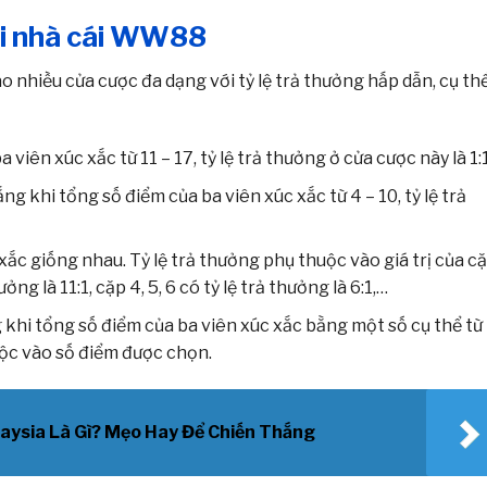
ại nhà cái WW88
 nhiều cửa cược đa dạng với tỷ lệ trả thưởng hấp dẫn, cụ th
viên xúc xắc từ 11 – 17, tỷ lệ trả thưởng ở cửa cược này là 1:1
ng khi tổng số điểm của ba viên xúc xắc từ 4 – 10, tỷ lệ trả
xắc giống nhau. Tỷ lệ trả thưởng phụ thuộc vào giá trị của c
hưởng là 11:1, cặp 4, 5, 6 có tỷ lệ trả thưởng là 6:1,…
khi tổng số điểm của ba viên xúc xắc bằng một số cụ thể từ 
uộc vào số điểm được chọn.
laysia Là Gì? Mẹo Hay Để Chiến Thắng