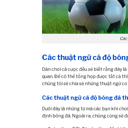
Các 
Các thuật ngữ cá độ bón
Dân chơi cá cược đều sẽ biết rằng đây là 
quan. Để có thể tổng hợp được tất cả thì
chúng tôi sẽ chia sẻ những thuật ngữ c
Các thuật ngữ cá độ bóng đá 
Dưới đây là những từ mà các bạn khi ch
định bóng đá. Ngoài ra, chúng cũng sẽ đ