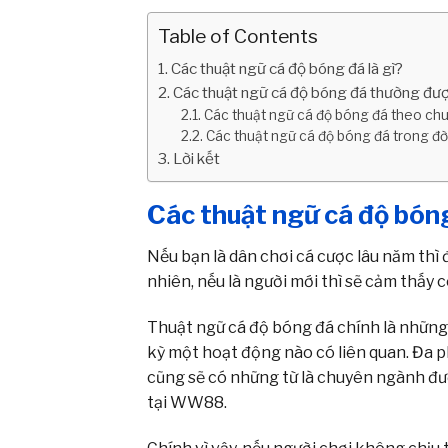
Table of Contents
Các thuật ngữ cá độ bóng đá là gì?
Các thuật ngữ cá độ bóng đá thường đượ
Các thuật ngữ cá độ bóng đá theo c
Các thuật ngữ cá độ bóng đá trong đờ
Lời kết
Các thuật ngữ cá độ bóng
Nếu bạn là dân chơi cá cược lâu năm th
nhiên, nếu là người mới thì sẽ cảm thấy 
Thuật ngữ cá độ bóng đá chính là những
kỳ một hoạt động nào có liên quan. Đa p
cũng sẽ có những từ là chuyên ngành đư
tại WW88.