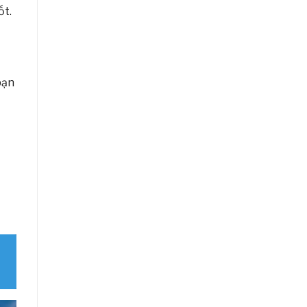
ốt.
bạn