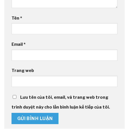
Tên
*
Email
*
Trang web
Lưu tên của tôi, email, và trang web trong
trình duyệt này cho lần bình luận kế tiếp của tôi.