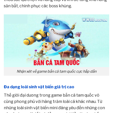
săn bắt, chinh phục các boss khủng.
Nhận xét về game bắn cá tam quốc cực hấp dẫn
Đa dạng loài sinh vật biển giá trị cao
Thế giới đại dương trong game bắn cá tam quốc vô
cùng phong phú với hàng trăm loài cá khác nhau. Từ
những loài sinh vật biển mini đáng yêu đến những con