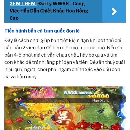
XEM THÊM:
Đại Lý WW88 - Công
Việc Hấp Dẫn Chiết Khấu Hoa Hồng
Cao
Tiến hành bắn cá tam quốc đơn lẻ
Đây là cách chơi giúp bạn tiết kiệm đạn khi bet thủ chỉ
cần bắn 2 viên đạn để tiêu diệt một con cá nhỏ. Nếu đã
bắn 4-5 phát mà cá vẫn chưa chết, hãy bỏ qua và tìm
con khác để tránh lãng phí đạn và tiền. Để săn thuỷ quái
hiệu quả, người chơi phải ngắm chính xác vào đầu con
cá và bắn ngay.