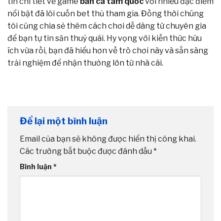
tin chi tiết về game
bắn cá tam quốc
với nhiều đặc điểm
nổi bật đã lôi cuốn bet thủ tham gia. Đồng thời chúng
tôi cũng chia sẻ thêm cách chơi dễ dàng từ chuyên gia
để bạn tự tin săn thuỷ quái. Hy vọng với kiến thức hữu
ích vừa rồi, bạn đã hiểu hơn về trò chơi này và sẵn sàng
trải nghiệm để nhận thưởng lớn từ nhà cái.
Để lại một bình luận
Email của bạn sẽ không được hiển thị công khai.
Các trường bắt buộc được đánh dấu
*
Bình luận
*