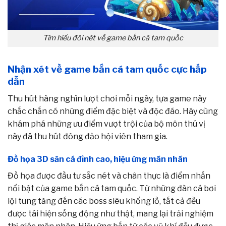
Tìm hiểu đôi nét về game bắn cá tam quốc
Nhận xét về game bắn cá tam quốc cực hấp
dẫn
Thu hút hàng nghìn lượt chơi mỗi ngày, tựa game này
chắc chắn có những điểm đặc biệt và độc đáo. Hãy cùng
khám phá những ưu điểm vượt trội của bộ môn thú vị
này đã thu hút đông đảo hội viên tham gia.
Đồ họa 3D săn cá đỉnh cao, hiệu ứng mãn nhãn
Đồ họa được đầu tư sắc nét và chân thực là điểm nhấn
nổi bật của game bắn cá tam quốc. Từ những đàn cá bơi
lội tung tăng đến các boss siêu khổng lồ, tất cả đều
được tái hiện sống động như thật, mang lại trải nghiệm