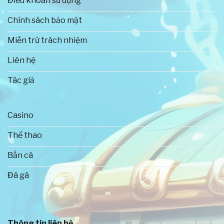
Điều khoản sử dụng
Chính sách bảo mật
Miễn trừ trách nhiệm
Liên hệ
Tác giả
Casino
Thể thao
Bắn cá
Đá gà
Thông tin liên hệ