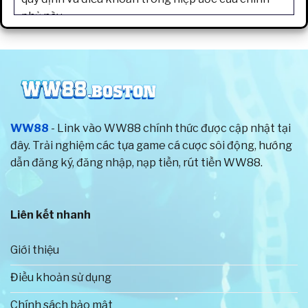
phủ này.
Từ khi thành lập cho đến nay, trang game luôn chú
trọng đến chất lượng sản phẩm và dịch vụ, hướng
đến trải nghiệm hoàn hảo nhất cho người chơi. Vì
thế, tất cả các trò chơi trên hệ thống đều được
cung cấp bởi những nhà phát hành nổi tiếng trên
WW88
- Link vào WW88 chính thức được cập nhật tại
thế giới. Đồng thời, nhà cái còn đưa ra tỷ lệ thưởng
đây. Trải nghiệm các tựa game cá cược sôi động, hướng
vô cùng hấp dẫn cho hội viên.
dẫn đăng ký, đăng nhập, nạp tiền, rút tiền WW88.
Để đảm bảo quyền lợi tốt nhất cho anh em cược
thủ, chúng tôi đã thiết lập các chính sách và điều
Liên kết nhanh
khoản về hoạt động giải trí rõ ràng. Toàn bộ người
chơi sẽ được bảo vệ thông tin cá nhân tuyệt đối
Giới thiệu
bằng công nghệ hiện đại. Cũng chính vì thế mà số
lượng tài khoản đăng ký trên website chính thức
Điều khoản sử dụng
của nhà cái tăng với tốc độ nhanh chóng.
Chính sách bảo mật