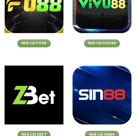
NHÀ CÁI FO88
NHÀ CÁI VIVU88
NHÀ CÁI ZBET
NHÀ CÁI SIN88