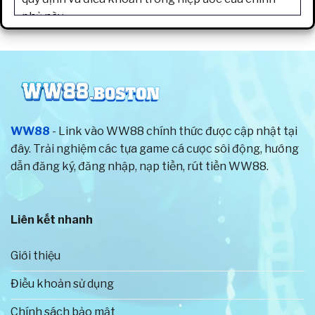
phủ này.
Từ khi thành lập cho đến nay, trang game luôn chú
trọng đến chất lượng sản phẩm và dịch vụ, hướng
đến trải nghiệm hoàn hảo nhất cho người chơi. Vì
thế, tất cả các trò chơi trên hệ thống đều được
cung cấp bởi những nhà phát hành nổi tiếng trên
WW88
- Link vào WW88 chính thức được cập nhật tại
thế giới. Đồng thời, nhà cái còn đưa ra tỷ lệ thưởng
đây. Trải nghiệm các tựa game cá cược sôi động, hướng
vô cùng hấp dẫn cho hội viên.
dẫn đăng ký, đăng nhập, nạp tiền, rút tiền WW88.
Để đảm bảo quyền lợi tốt nhất cho anh em cược
thủ, chúng tôi đã thiết lập các chính sách và điều
Liên kết nhanh
khoản về hoạt động giải trí rõ ràng. Toàn bộ người
chơi sẽ được bảo vệ thông tin cá nhân tuyệt đối
Giới thiệu
bằng công nghệ hiện đại. Cũng chính vì thế mà số
lượng tài khoản đăng ký trên website chính thức
Điều khoản sử dụng
của nhà cái tăng với tốc độ nhanh chóng.
Chính sách bảo mật