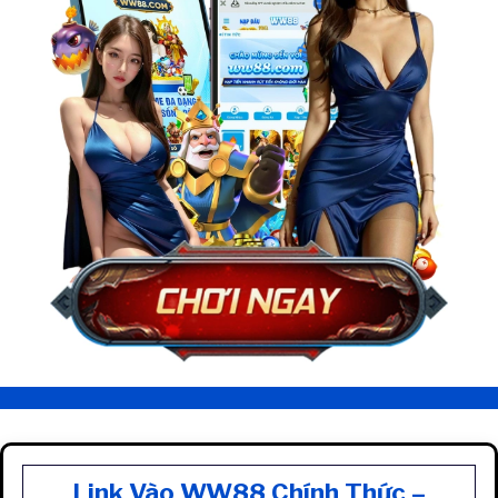
Link Vào WW88 Chính Thức –