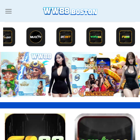
Chuyển
đến
nội
dung