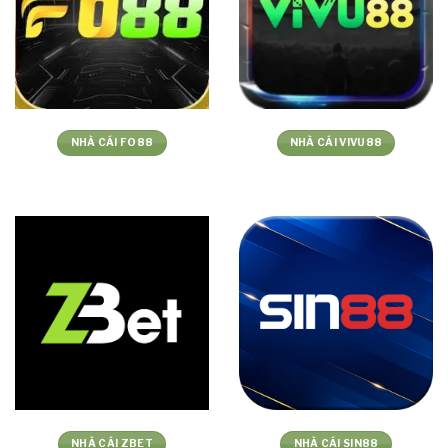
NHÀ CÁI FO88
NHÀ CÁI VIVU88
NHÀ CÁI ZBET
NHÀ CÁI SIN88