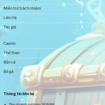
Miễn trừ trách nhiệm
Liên hệ
Tác giả
Casino
Thông tin tổng quan về WW88
Thể thao
Bắn cá
Những ưu thế tạo nên thành công rực rỡ
của WW88
Đá gà
Thị trường game đổi thưởng trực tuyến hiện nay
phát triển rất mạnh mẽ, vì thế sự cạnh tranh cũng
vô cùng cao. Để có thể hoạt động ổn định và có vị
Thông tin liên hệ
thế lớn như WW88 là điều không hề đơn giản. Sở dĩ
nhà cái vẫn luôn là địa điểm cá cược yêu thích của
Tên doanh nghiệp: WW88