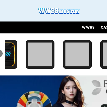
Chuyển
đến
nội
dung
WW88
CA