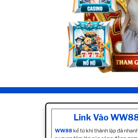
Link Vào WW88 
WW88
kể từ khi thành lập đã nhanh