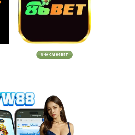
NHÀ CÁI 86BET
NHÀ C