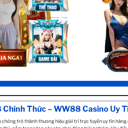
Chính Thức – WW88 Casino Uy Tí
 chóng trở thành thương hiệu giải trí trực tuyến uy tín hàng