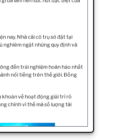
gì đã làm nên sức hút đặc biệt của
n nay. Nhà cái có trụ sở đặt tại
hủ nghiêm ngặt những quy định và
hướng đến trải nghiệm hoàn hảo nhất
ành nổi tiếng trên thế giới. Đồng
 khoản về hoạt động giải trí rõ
ng chính vì thế mà số lượng tài