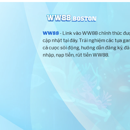
WW88
- Link vào WW88 chính thức đư
cập nhật tại đây. Trải nghiệm các tựa g
cá cược sôi động, hướng dẫn đăng ký, đ
nhập, nạp tiền, rút tiền WW88.
Những ưu thế tạo nên